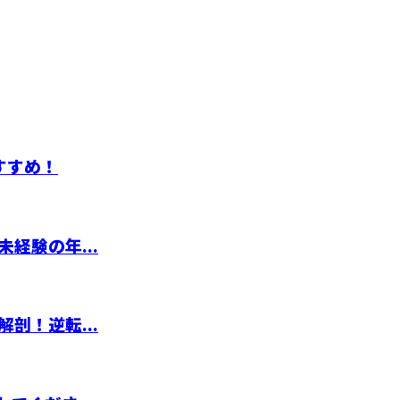
すすめ！
経験の年...
剖！逆転...