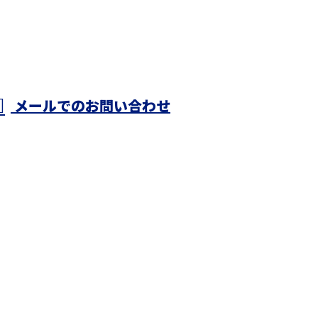
メールでのお問い合わせ
東京都足
会社K・
事なら株式会社K・Mワークスにおまかせ