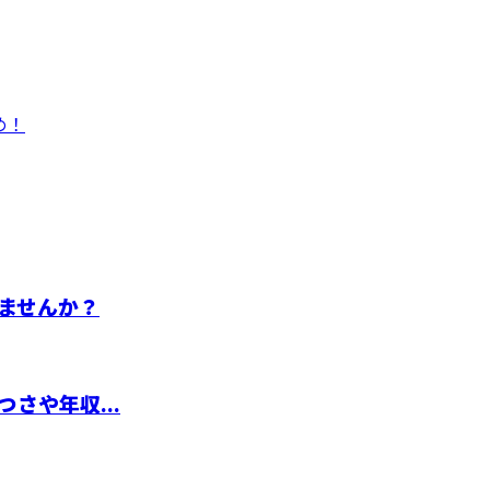
め！
ませんか？
さや年収...